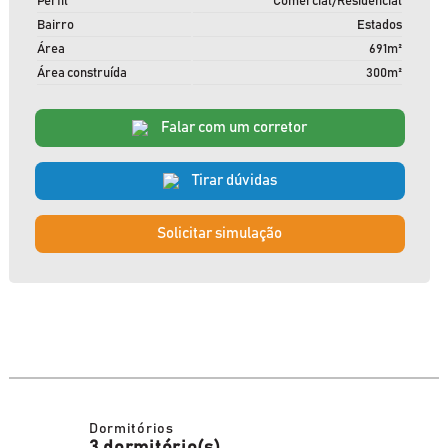
Perfil
Comercial/Residencial
Bairro
Estados
Área
691m²
Área construída
300m²
Falar com um corretor
Tirar dúvidas
Solicitar simulação
Dormitórios