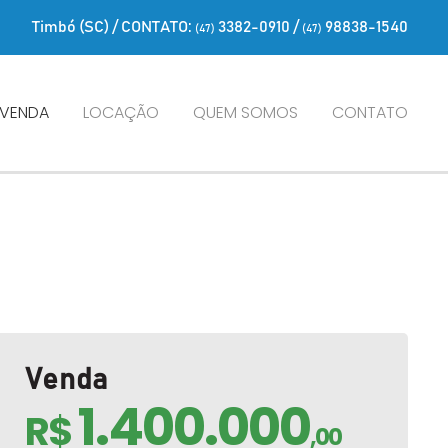
Timbó (SC) / CONTATO:
3382-0910
/
98838-1540
(47)
(47)
VENDA
LOCAÇÃO
QUEM SOMOS
CONTATO
Venda
1.400.000
R$
,00