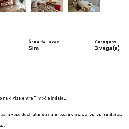
Área de lazer
Garagens
Sim
3 vaga(s)
a divisa entre Timbó e Indaial.
para voce desfrutar da natureza e várias arvores frutíferas
set