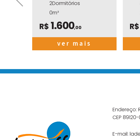
2Dormitórios
0m²
1.600
R$
R
,00
ver mais
Endereço: R
CEP 89120
E-mail:
lad