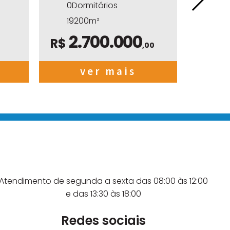
0Dormitórios
0Do
19200m²
57
2.700.000
3
R$
R$
,00
ver mais
Atendimento de segunda a sexta das 08:00 às 12:00
e das 13:30 às 18:00
Redes sociais