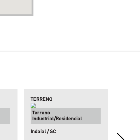
TERRENO
SÍTIO
Terreno
Terreno
Industrial/Residencial
Indaial / SC
Rodeio /