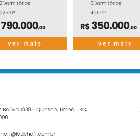
3Dormitórios
0Dormitórios
225m²
495m²
790.000
350.000
$
R$
,00
,00
ver mais
ver mais
. Bolívia, 1938 - Quintino, Timbó - SC,
-000
ehoff@ladehoff.com.br