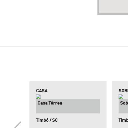
CASA
SOB
Casa Térrea
Sob
Timbó / SC
Timb