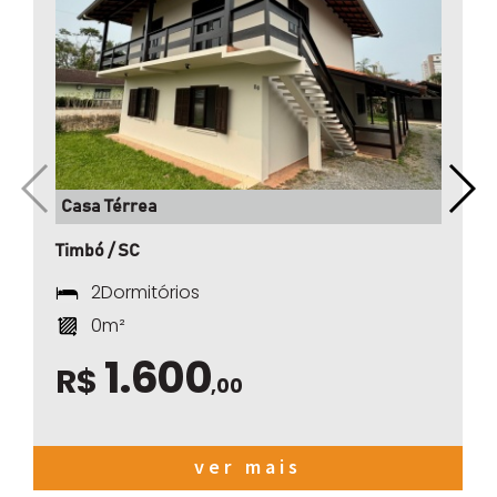
Casa Térrea
Timbó / SC
2Dormitórios
0m²
1.600
R$
,00
ver mais